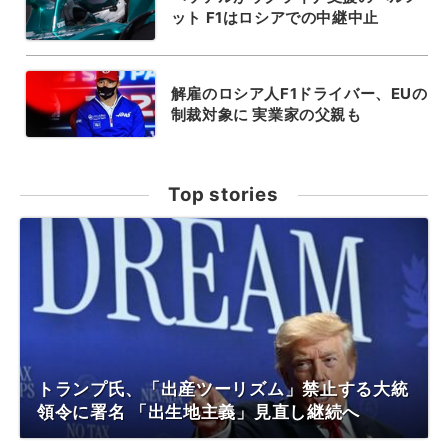
ット F1はロシアでの中継中止
解雇のロシア人F1ドライバー、EUの
制裁対象に 実業家の父親も
Top stories
トランプ氏、「出産ツーリズム」禁止する大統
領令に署名 「出生地主義」見直し継続へ