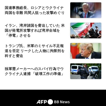
国連事務総長、ロシアとウクライナ
両国を非難 民間人狙った攻撃めぐり
イラン、湾岸諸国を脅迫していた 米
国が発電所攻撃すれば湾岸全域を
「停電」させる
トランプ氏、米軍のミサイル不足報
道を否定 リークした人物に拘禁刑を
科すと脅迫
独軍需メーカーへのスパイ行為でウ
クライナ人逮捕 「破壊工作の準備」