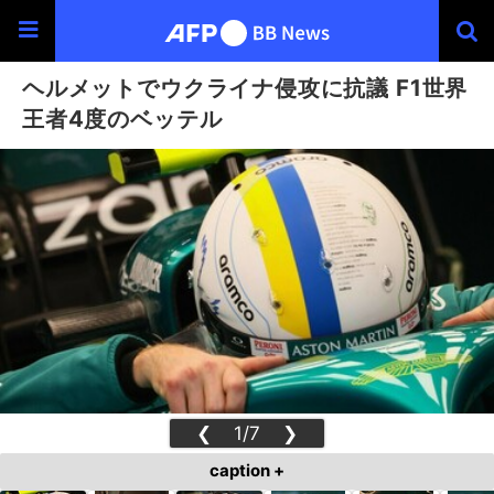
ヘルメットでウクライナ侵攻に抗議 F1世界
王者4度のベッテル
❮
1/7
❯
caption +