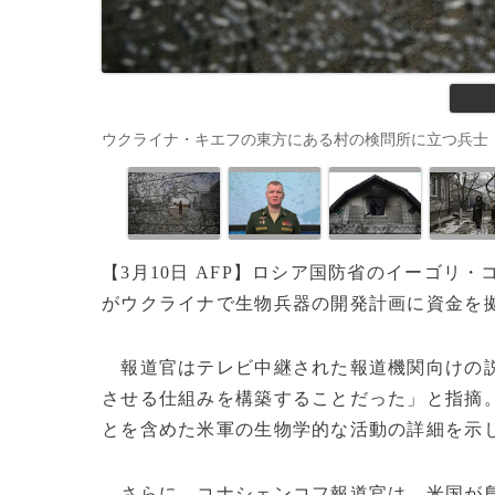
ウクライナ・キエフの東方にある村の検問所に立つ兵士（2022年3月
【3月10日 AFP】ロシア国防省のイーゴリ
がウクライナで生物兵器の開発計画に資金を
報道官はテレビ中継された報道機関向けの説
させる仕組みを構築することだった」と指摘
とを含めた米軍の生物学的な活動の詳細を示
さらに、コナシェンコフ報道官は、米国が鳥