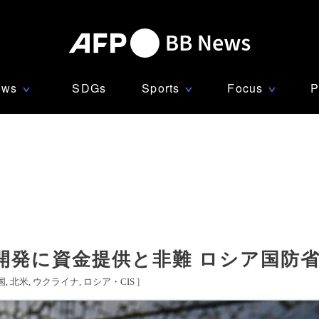
ews
SDGs
Sports
Focus
P
∨
∨
∨
開発に資金提供と非難 ロシア国防
国
北米
ウクライナ
ロシア・CIS
]