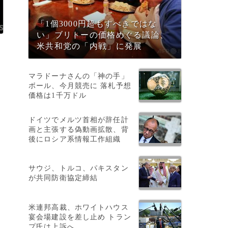
「1個3000円超もすべきではな
い」ブリトーの価格めぐる議論、
米共和党の「内戦」に発展
マラドーナさんの「神の手」
ボール、今月競売に 落札予想
価格は1千万ドル
ドイツでメルツ首相が辞任計
画と主張する偽動画拡散、背
後にロシア系情報工作組織
サウジ、トルコ、パキスタン
が共同防衛協定締結
米連邦高裁、ホワイトハウス
宴会場建設を差し止め トラン
プ氏は上訴へ