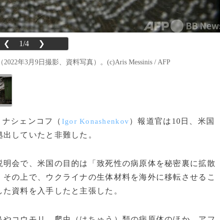
❮
1/4
❯
9日撮影、資料写真）。(c)Aris Messinis / AFP
・コナシェンコフ（
）報道官は10日、米国
Igor Konashenkov
拠出していたと非難した。
明会で、米国の目的は「致死性の病原体を秘密裏に拡散
。その上で、ウクライナの生体材料を海外に移転させるこ
した資料を入手したと主張した。
やコウモリ、爬虫（はちゅう）類の病原体のほか、アフ