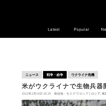
Latest
Popular
N
ニュース
戦争・紛争
ウクライナ危機
米がウクライナで生物兵器
2022年3月10日 20:29
発信地：モスクワ/ロシア [
ロシア
米