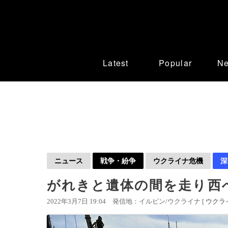
Latest
Popular
N
ニュース
戦争・紛争
ウクライナ危機
深
がれきと遺体の間を走り西へ
2022年3月7日 19:04
発信地：イルピン/ウクライナ [
ウクラ