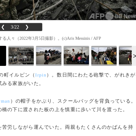
❮
3/22
❯
2年3月5日撮影）。(c)Aris Messinis / AFP
郊の町イルピン（
）。数日間にわたる砲撃で、がれきが
Irpin
試みる家族がいた。
）の帽子をかぶり、スクールバッグを背負っている
rman
の橋の下に渡された板の上を慎重に歩いて川を渡った。
苦労しながら運んでいた。両親もたくさんのかばんを持