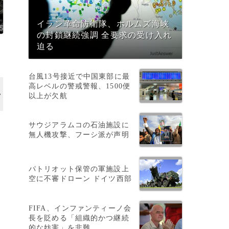
イラン革命防衛隊、ホルムズ海峡
の封鎖継続強調 全要求の受け入れ
迫る
台風13号接近で中国東部に最
高レベルの警戒警報、1500便
以上が欠航
サウジアラムコの石油施設に
無人機攻撃、フーシ派が声明
パトリオット保管の軍施設上
。
空に不審ドローン ドイツ西部
FIFA、インファンティーノ会
長を貶める「組織的かつ継続
的な妨害」を非難