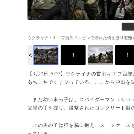
ウクライナ・キエフ西郊イルピンで壊れた橋を渡り避難する人々（202
！
！
【3月7日 AFP】ウクライナの首都キエフ西
あちこちでくすぶっている。ここから脱出を
まだ幼い末っ子は、スパイダーマン（
Spide
父親の手を握り、爆撃されたコンクリート製
上の男の子は猫を脇に抱え、スーツケースを
っている。