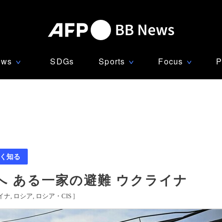
ews
SDGs
Sports
Focus
P
∨
∨
∨
く知る
 ある一家の避難 ウクライナ
イナ
ロシア
ロシア・CIS
]