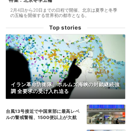
特集：北京冬季五輪
2月4日から20日までの日程で開催、北京は夏季と冬季
の五輪を開催する世界初の都市となる。
Top stories
イラン革命防衛隊、ホルムズ海峡の封鎖継続強
調 全要求の受け入れ迫る
台風13号接近で中国東部に最高レベ
ルの警戒警報、1500便以上が欠航