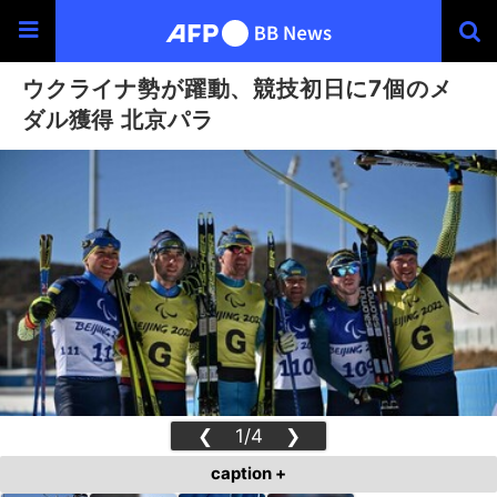
ウクライナ勢が躍動、競技初日に7個のメ
ダル獲得 北京パラ
❮
1/4
❯
caption +