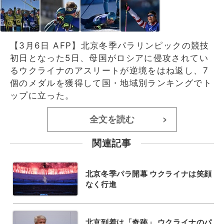
【3月6日 AFP】北京冬季パラリンピックの競技
初日となった5日、母国がロシアに侵攻されてい
るウクライナのアスリートが逆境をはね返し、7
個のメダルを獲得して国・地域別ランキングでト
ップに立った。
全文を読む
>
関連記事
北京冬季パラ開幕 ウクライナは笑顔
なく行進
北京到着は「奇跡」 ウクライナのパ