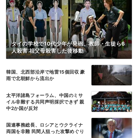
タイの学校で10代少年が発砲、教師・生徒ら6
人殺害 祖父母殺害した後移動
韓国、北西部沿岸で地雷15個回収 豪
雨で北朝鮮から流出か
太平洋諸島フォーラム、中国のミサ
イル非難する共同声明採択できず 親
中2か国が反対
国連事務総長、ロシアとウクライナ
両国を非難 民間人狙った攻撃めぐり