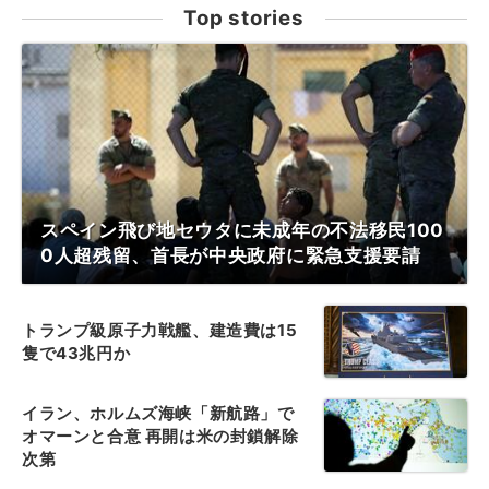
Top stories
スペイン飛び地セウタに未成年の不法移民100
0人超残留、首長が中央政府に緊急支援要請
トランプ級原子力戦艦、建造費は15
隻で43兆円か
イラン、ホルムズ海峡「新航路」で
オマーンと合意 再開は米の封鎖解除
次第