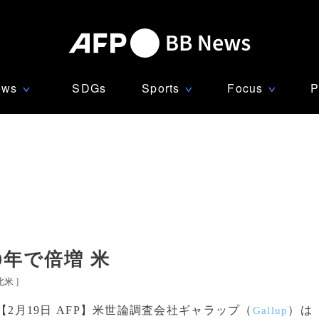
ews
SDGs
Sports
Focus
P
∨
∨
∨
0年で倍増 米
北米
]
【2月19日 AFP】米世論調査会社ギャラップ（
）は
Gallup