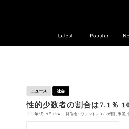
Latest
Popular
N
ニュース
社会
性的少数者の割合は7.1％ 1
2022年2月19日 16:41
発信地：ワシントンD.C./米国 [
米国