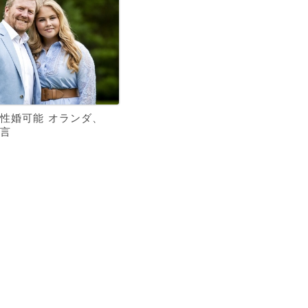
性婚可能 オランダ、
言