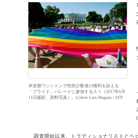
米首都ワシントンで性的少数者の権利を訴える
「プライド」パレードに参加する人々（2017年6月
11日撮影、資料写真）。(c)Jose Luis Magana / AFP
調査開始以来、トラディショナリストとベビ