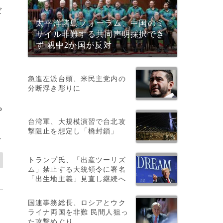
ぼ
太平洋諸島フォーラム、中国のミ
サイル非難する共同声明採択でき
ず 親中2か国が反対
急進左派台頭、米民主党内の
分断浮き彫りに
P
台湾軍、大規模演習で台北攻
撃阻止を想定し「橋封鎖」
>
トランプ氏、「出産ツーリズ
ム」禁止する大統領令に署名
「出生地主義」見直し継続へ
国連事務総長、ロシアとウク
ライナ両国を非難 民間人狙っ
た攻撃めぐり