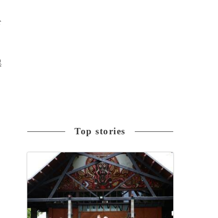
公
異
ン
Top stories
1
な