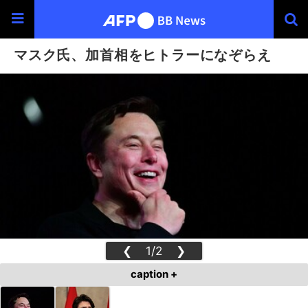
マスク氏、加首相をヒトラーになぞらえ
❮
1/2
❯
caption +