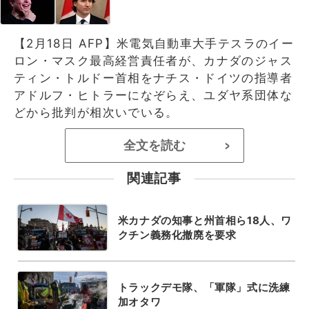
【2月18日 AFP】米電気自動車大手テスラのイー
ロン・マスク最高経営責任者が、カナダのジャス
ティン・トルドー首相をナチス・ドイツの指導者
アドルフ・ヒトラーになぞらえ、ユダヤ系団体な
どから批判が相次いでいる。
全文を読む
>
関連記事
米カナダの知事と州首相ら18人、ワ
クチン義務化撤廃を要求
トラックデモ隊、「軍隊」式に洗練
加オタワ