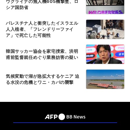
ウクライナの無人機605機撃墜、ロ
シア国防省
パレスチナ人と衝突したイスラエル
人入植者、「フレンドリーファイ
ア」で死亡した可能性
韓国サッカー協会を家宅捜索、洪明
甫前監督就任めぐり業務妨害の疑い
気候変動で湖が急拡大するケニア 迫
る水没の危機とワニ・カバの襲撃