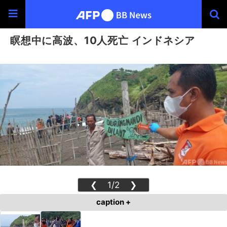
瞑想中に高波、10人死亡 インドネシア
❮
1/2
❯
caption +