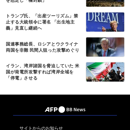
を想定し「橋封鎖」
トランプ氏、「出産ツーリズム」禁
止する大統領令に署名 「出生地主
義」見直し継続へ
国連事務総長、ロシアとウクライナ
両国を非難 民間人狙った攻撃めぐり
イラン、湾岸諸国を脅迫していた 米
国が発電所攻撃すれば湾岸全域を
「停電」させる
サイトからのお知らせ