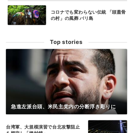
コロナでも変わらない伝統 「頭蓋骨
の村」の風葬 バリ島
Top stories
急進左派台頭、米民主党内の分断浮き彫りに
台湾軍、大規模演習で台北攻撃阻止