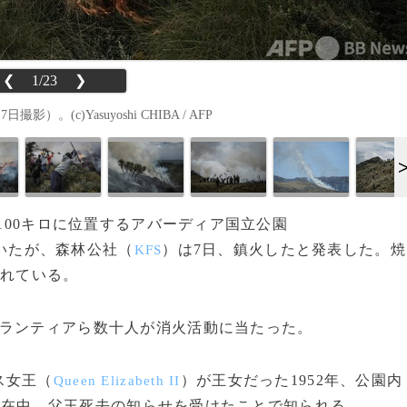
❮
1/23
❯
(c)Yasuyoshi CHIBA / AFP
約100キロに位置するアバーディア国立公園
いたが、森林公社（
）は7日、鎮火したと発表した。焼
KFS
われている。
ランティアら数十人が消火活動に当たった。
ス女王（
）が王女だった1952年、公園内
Queen Elizabeth II
滞在中、父王死去の知らせを受けたことで知られる。