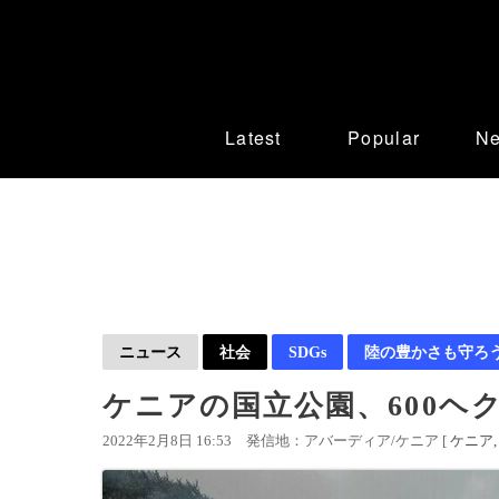
Latest
Popular
N
ニュース
社会
SDGs
陸の豊かさも守ろ
ケニアの国立公園、600ヘ
2022年2月8日 16:53
発信地：アバーディア/ケニア [
ケニア