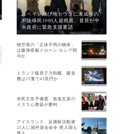
スペイン飛び地セウタに未成年の
不法移民1000人超残留、首長が中
央政府に緊急支援要請
独空港の「正体不明の物体」
は爆弾搭載ドローン ロシア関
与か
トランプ級原子力戦艦、建造
費は15隻で43兆円か
米民主党予備選、急進左派の
イスラム教徒が勝利
アイスランド、反捕鯨活動家
21人に国外退去命令 再入国も
禁止