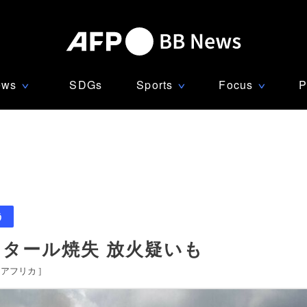
ews
SDGs
Sports
Focus
P
∨
∨
∨
う
クタール焼失 放火疑いも
アフリカ
]