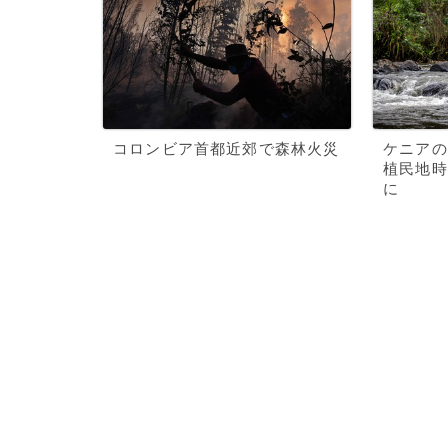
コロンビア首都近郊で森林火災
ケニアの
植民地時
に