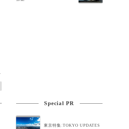
間
>
Special PR
東京特集:TOKYO UPDATES