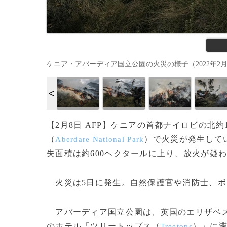
ケニア・アバーディア国立公園の火災の様子（2022年2月7日撮影）。
【2月8日 AFP】ケニアの首都ナイロビの北
（
）で火災が発生して
Aberdare National Park
失面積は約600ヘクタールに上り、放火が疑
火災は5日に発生。自然保護官や消防士、ボ
アバーディア国立公園は、英国のエリザベ
のホテル「ツリートップス（
）」に
Treetops