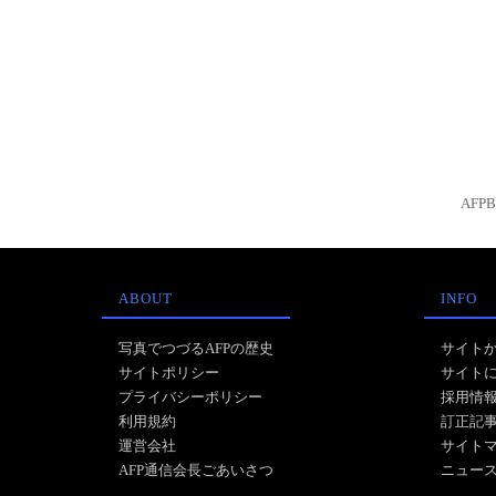
AFP
ABOUT
INFO
写真でつづるAFPの歴史
サイト
サイトポリシー
サイト
プライバシーポリシー
採用情
利用規約
訂正記
運営会社
サイト
AFP通信会長ごあいさつ
ニュー