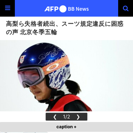
高梨ら失格者続出、スーツ規定違反に困惑
の声 北京冬季五輪
❮
1/2
❯
caption +