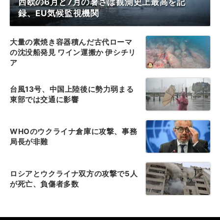
西欧の6月と7月の暑さは観測史上最高を記
録、EU気候監視機関
大量の素焼き容器積んだ古代ローマ
の沈没船発見 ワイン運搬か 伊シチリ
ア
台風13号、中国上陸後に勢力弱まる
東部では交通に影響
WHOのウクライナ倉庫に攻撃、事務
局長が非難
ロシアとウクライナ双方の攻撃で5人
が死亡、負傷者多数