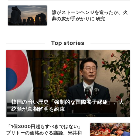
誰がストーンヘンジを造ったか、火
葬の灰が手がかりに 研究
Top stories
韓国の暗い歴史「強制的な国際養子縁組」、大
統領が真相解明を約束
「1個3000円超もすべきではない」
ブリトーの価格めぐる議論、米共和