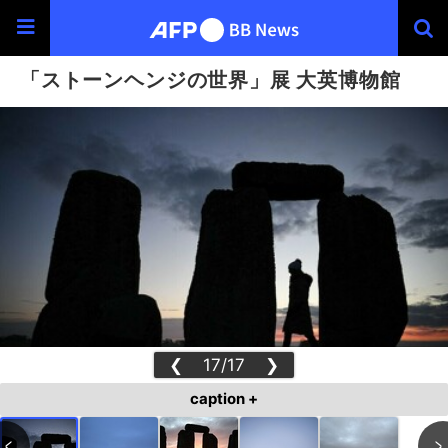
「ストーンヘンジの世界」展 大英博物館
❮
17/17
❯
caption +