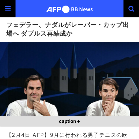
フェデラー、ナダルがレーバー・カップ出
場へ ダブルス再結成か
caption +
【2月4日 AFP】9月に行われる男子テニスの欧