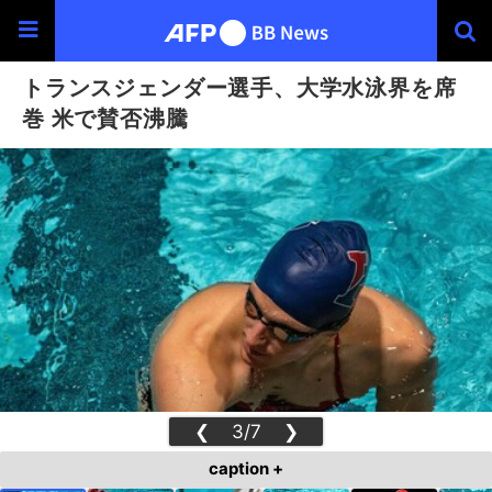
トランスジェンダー選手、大学水泳界を席
巻 米で賛否沸騰
❮
3/7
❯
caption +