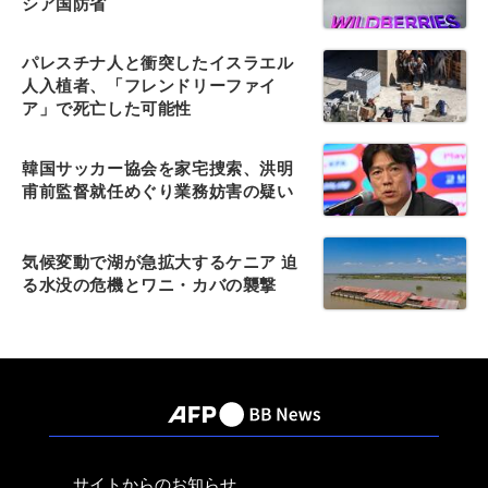
シア国防省
パレスチナ人と衝突したイスラエル
人入植者、「フレンドリーファイ
ア」で死亡した可能性
韓国サッカー協会を家宅捜索、洪明
甫前監督就任めぐり業務妨害の疑い
気候変動で湖が急拡大するケニア 迫
る水没の危機とワニ・カバの襲撃
サイトからのお知らせ