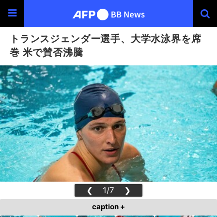
トランスジェンダー選手、大学水泳界を席
巻 米で賛否沸騰
❮
1/7
❯
caption +