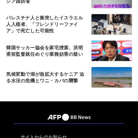
シア国防省
パレスチナ人と衝突したイスラエル
人入植者、「フレンドリーファイ
ア」で死亡した可能性
韓国サッカー協会を家宅捜索、洪明
甫前監督就任めぐり業務妨害の疑い
気候変動で湖が急拡大するケニア 迫
る水没の危機とワニ・カバの襲撃
サイトからのお知らせ