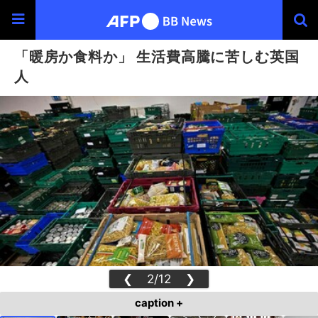
「暖房か食料か」 生活費高騰に苦しむ英国
人
❮
2/12
❯
caption +