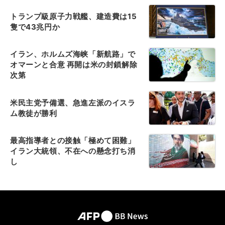
トランプ級原子力戦艦、建造費は15
隻で43兆円か
イラン、ホルムズ海峡「新航路」で
オマーンと合意 再開は米の封鎖解除
次第
米民主党予備選、急進左派のイスラ
ム教徒が勝利
最高指導者との接触「極めて困難」
イラン大統領、不在への懸念打ち消
し