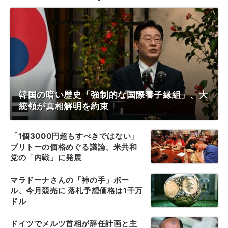
韓国の暗い歴史「強制的な国際養子縁組」、大
統領が真相解明を約束
「1個3000円超もすべきではない」
ブリトーの価格めぐる議論、米共和
党の「内戦」に発展
マラドーナさんの「神の手」ボー
ル、今月競売に 落札予想価格は1千万
ドル
ドイツでメルツ首相が辞任計画と主