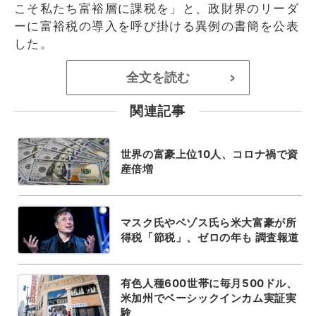
こそ私たち富裕層に課税を」と、政財界のリーダ
ーに富裕税の導入を呼び掛ける異例の書簡を公表
した。
全文を読む
>
関連記事
世界の富豪上位10人、コロナ禍で資
産倍増
マスク氏やベゾス氏ら米大富豪が所
得税「節税」、ゼロの年も 調査報道
有色人種600世帯に毎月500ドル、
米加州でベーシックインカム実証実
験