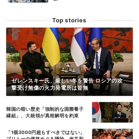
Top stories
ゼレンスキー氏、厳しい冬を警告 ロシアの攻
撃受け無傷の火力発電所は皆無
韓国の暗い歴史「強制的な国際養子
縁組」、大統領が真相解明を約束
「1個3000円超もすべきではない」
ブリトーの価格めぐる議論、米共和