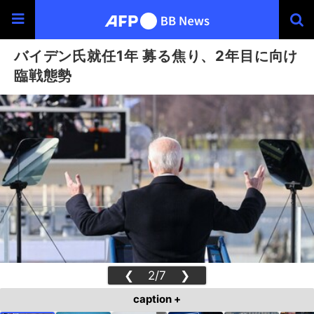
バイデン氏就任1年 募る焦り、2年目に向け
臨戦態勢
❮
2/7
❯
caption +