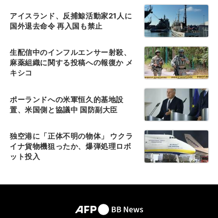
アイスランド、反捕鯨活動家21人に
国外退去命令 再入国も禁止
生配信中のインフルエンサー射殺、
麻薬組織に関する投稿への報復か メ
キシコ
ポーランドへの米軍恒久的基地設
置、米国側と協議中 国防副大臣
独空港に「正体不明の物体」 ウクラ
イナ貨物機狙ったか、爆弾処理ロボ
ット投入