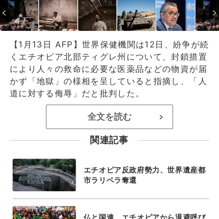
【1月13日 AFP】世界保健機関は12日、紛争が続
くエチオピア北部ティグレ州について、封鎖措置
により人々の救命に必要な医薬品などの物資が届
かず「地獄」の様相を呈していると指摘し、「人
道に対する侮辱」だと批判した。
全文を読む
>
関連記事
エチオピア反政府勢力、世界遺産都
市ラリベラ奪還
仏と国連、エチオピアから退避呼び