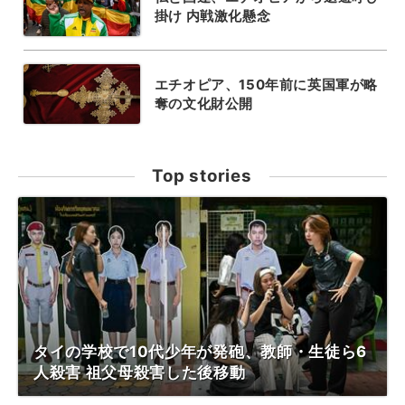
掛け 内戦激化懸念
エチオピア、150年前に英国軍が略
奪の文化財公開
Top stories
タイの学校で10代少年が発砲、教師・生徒ら6
人殺害 祖父母殺害した後移動