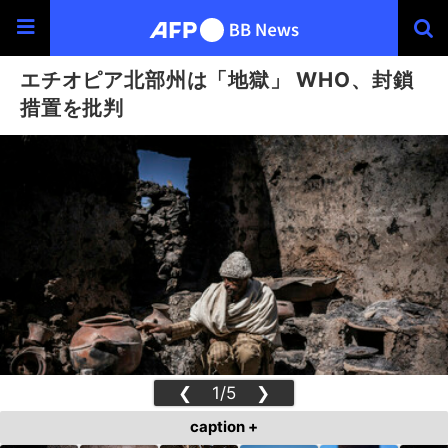
エチオピア北部州は「地獄」 WHO、封鎖
措置を批判
❮
1/5
❯
caption +