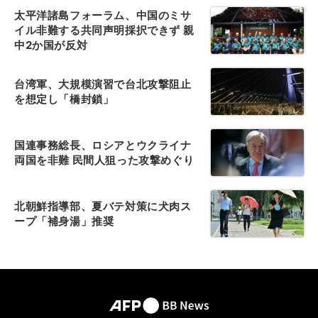
太平洋諸島フォーラム、中国のミサ
イル非難する共同声明採択できず 親
中2か国が反対
台湾軍、大規模演習で台北攻撃阻止
を想定し「橋封鎖」
国連事務総長、ロシアとウクライナ
両国を非難 民間人狙った攻撃めぐり
北朝鮮指導部、夏バテ対策に犬肉ス
ープ「補身湯」推奨