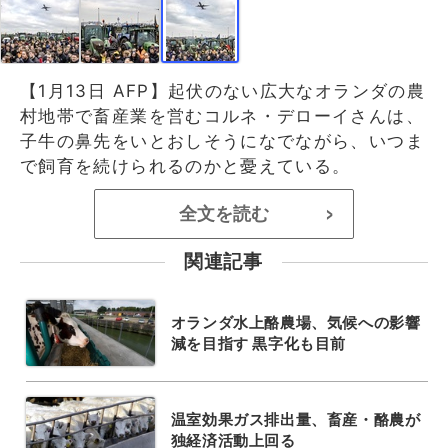
【1月13日 AFP】起伏のない広大なオランダの農
村地帯で畜産業を営むコルネ・デローイさんは、
子牛の鼻先をいとおしそうになでながら、いつま
で飼育を続けられるのかと憂えている。
全文を読む
>
関連記事
オランダ水上酪農場、気候への影響
減を目指す 黒字化も目前
温室効果ガス排出量、畜産・酪農が
独経済活動上回る