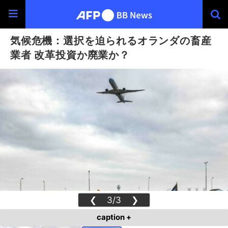
気候危機：選択を迫られるオランダの畜産
業者 改革投資か廃業か？
❮
3/3
❯
caption +