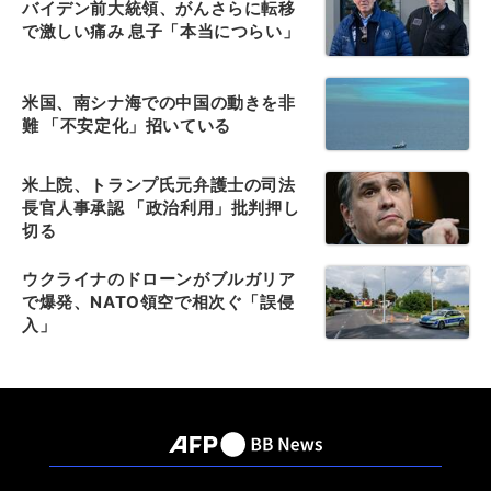
バイデン前大統領、がんさらに転移
で激しい痛み 息子「本当につらい」
米国、南シナ海での中国の動きを非
難 「不安定化」招いている
米上院、トランプ氏元弁護士の司法
長官人事承認 「政治利用」批判押し
切る
ウクライナのドローンがブルガリア
で爆発、NATO領空で相次ぐ「誤侵
入」