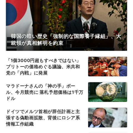
韓国の暗い歴史「強制的な国際養子縁組」、大
統領が真相解明を約束
「1個3000円超もすべきではない」
ブリトーの価格めぐる議論、米共和
党の「内戦」に発展
マラドーナさんの「神の手」ボー
ル、今月競売に 落札予想価格は1千万
ドル
ドイツでメルツ首相が辞任計画と主
張する偽動画拡散、背後にロシア系
情報工作組織