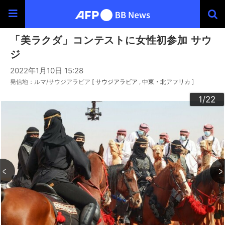
「美ラクダ」コンテストに女性初参加 サウ
ジ
2022年1月10日 15:28
発信地：ルマ/サウジアラビア [
サウジアラビア
中東・北アフリカ
]
20
22
10
13
14
16
19
12
15
17
18
21
11
3
4
6
9
2
5
7
8
1
/22
/22
/22
/22
/22
/22
/22
/22
/22
/22
/22
/22
/22
/22
/22
/22
/22
/22
/22
/22
/22
/22