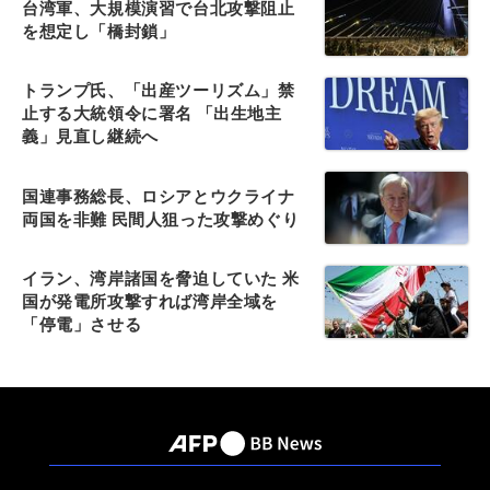
台湾軍、大規模演習で台北攻撃阻止
を想定し「橋封鎖」
トランプ氏、「出産ツーリズム」禁
止する大統領令に署名 「出生地主
義」見直し継続へ
国連事務総長、ロシアとウクライナ
両国を非難 民間人狙った攻撃めぐり
イラン、湾岸諸国を脅迫していた 米
国が発電所攻撃すれば湾岸全域を
「停電」させる