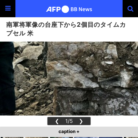
南軍将軍像の台座下から2個目のタイムカ
プセル 米
❮
1/5
❯
caption +