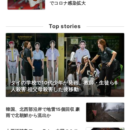
でコロナ感染拡大
Top stories
タイの学校で10代少年が発砲、教師・生徒ら6
人殺害 祖父母殺害した後移動
韓国、北西部沿岸で地雷15個回収 豪
雨で北朝鮮から流出か