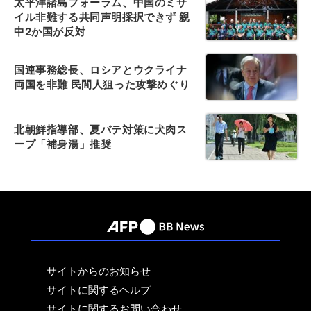
太平洋諸島フォーラム、中国のミサ
イル非難する共同声明採択できず 親
中2か国が反対
国連事務総長、ロシアとウクライナ
両国を非難 民間人狙った攻撃めぐり
北朝鮮指導部、夏バテ対策に犬肉ス
ープ「補身湯」推奨
サイトからのお知らせ
サイトに関するヘルプ
サイトに関するお問い合わせ