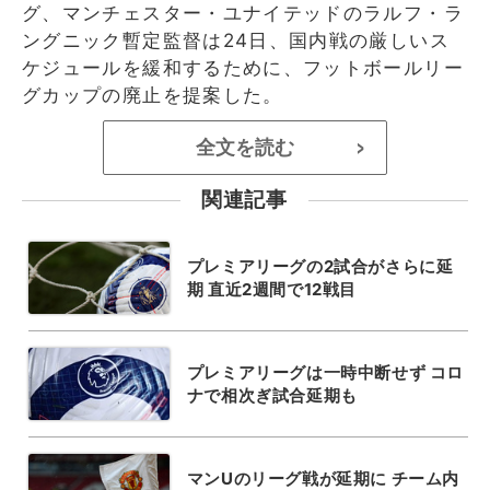
グ、マンチェスター・ユナイテッドのラルフ・ラ
ングニック暫定監督は24日、国内戦の厳しいス
ケジュールを緩和するために、フットボールリー
グカップの廃止を提案した。
全文を読む
>
関連記事
プレミアリーグの2試合がさらに延
期 直近2週間で12戦目
プレミアリーグは一時中断せず コロ
ナで相次ぎ試合延期も
マンUのリーグ戦が延期に チーム内