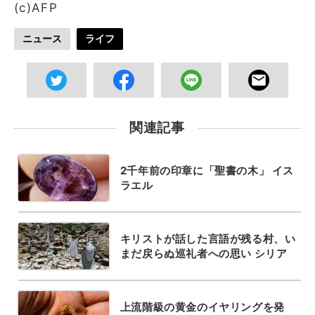
(c)AFP
ニュース
ライフ
関連記事
2千年前の印章に「聖書の木」 イス
ラエル
キリストが話した言語が残る村、い
まだ戻らぬ巡礼者への思い シリア
上流階級の黄金のイヤリングを発