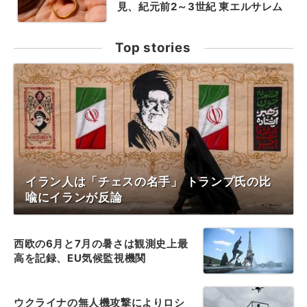
見、紀元前2～3世紀 東エルサレム
Top stories
イラン人は「チェスの名手」 トランプ氏の比
喩にイランが反論
西欧の6月と7月の暑さは観測史上最
高を記録、EU気候監視機関
ウクライナの無人機攻撃によりロシ