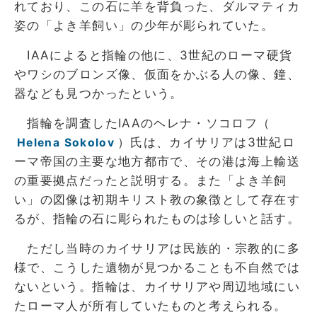
れており、この石に羊を背負った、ダルマティカ
姿の「よき羊飼い」の少年が彫られていた。
IAAによると指輪の他に、3世紀のローマ硬貨
やワシのブロンズ像、仮面をかぶる人の像、鐘、
器なども見つかったという。
指輪を調査したIAAのヘレナ・ソコロフ（
）氏は、カイサリアは3世紀ロ
Helena Sokolov
ーマ帝国の主要な地方都市で、その港は海上輸送
の重要拠点だったと説明する。また「よき羊飼
い」の図像は初期キリスト教の象徴として存在す
るが、指輪の石に彫られたものは珍しいと話す。
ただし当時のカイサリアは民族的・宗教的に多
様で、こうした遺物が見つかることも不自然では
ないという。指輪は、カイサリアや周辺地域にい
たローマ人が所有していたものと考えられる。