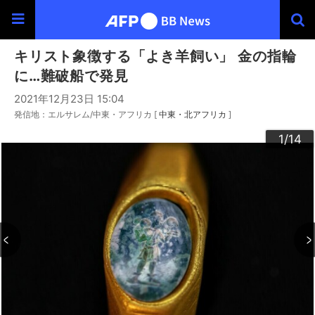
キリスト象徴する「よき羊飼い」 金の指輪
に…難破船で発見
2021年12月23日 15:04
発信地：エルサレム/中東・アフリカ [
中東・北アフリカ
]
10
13
14
12
11
3
4
6
9
2
5
7
8
1
/14
/14
/14
/14
/14
/14
/14
/14
/14
/14
/14
/14
/14
/14