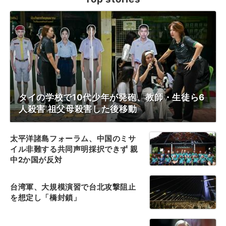
タイの学校で10代少年が発砲、教師・生徒ら6
人殺害 祖父母殺害した後移動
太平洋諸島フォーラム、中国のミサ
イル非難する共同声明採択できず 親
中2か国が反対
台湾軍、大規模演習で台北攻撃阻止
を想定し「橋封鎖」