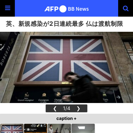
英、新規感染が2日連続最多 仏は渡航制限
❮
1/4
❯
caption +