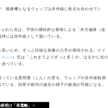
、後継機となるウェッブは赤外線に焦点を合わせてい
せられた光は、宇宙の継続的な膨張による「赤方偏移（波
地球には赤外線として届いている。
高いため、ずっと詳細な画像の入手が期待される。スイ
）氏は「これまでよりずっと多くの、はるかに光
l Oesch
と述べている。
っている星間塵（じん）の雲を、ウェッブの赤外線観測
れている、恒星や銀河の誕生の様子の観測が可能になる」
夜明け「再電離」 >