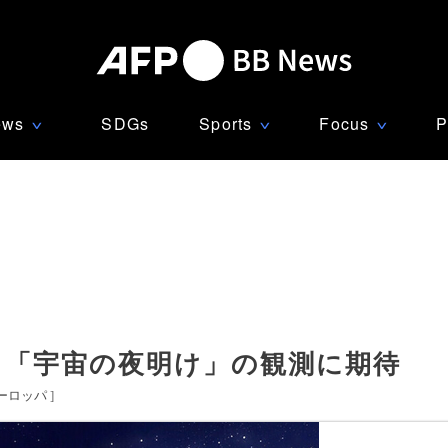
ews
SDGs
Sports
Focus
P
∨
∨
∨
、「宇宙の夜明け」の観測に期待
ーロッパ
]