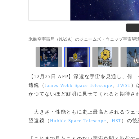
米航空宇宙局（NASA）のジェームズ・ウェッブ宇宙望遠鏡のイメー
【12月25日 AFP】深遠な宇宙を見通し、
遠鏡（
、
）
James Webb Space Telescope
JWST
かつてないほど鮮明に見せてくれると期待さ
大きさ・性能ともに史上最高とされるウェッ
望遠鏡（
、
）の後
Hubble Space Telescope
HST
「これまで見たことのない宇宙空間と時代の