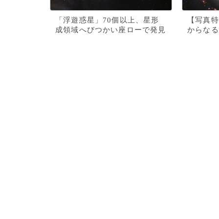
「浮遊惑星」70個以上、星形
【写真特
成領域へびつかい座ローで発見
からなる