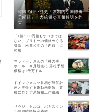
韓国の暗い歴史「強制的な国際養
子縁組」、大統領が真相解明を約
束
「1個3000円超もすべきでは
ない」ブリトーの価格めぐる
議論、米共和党の「内戦」に
発展
マラドーナさんの「神の手」
望
ボール、今月競売に 落札予想
価格は1千万ドル
ドイツでメルツ首相が辞任計
画と主張する偽動画拡散、背
後にロシア系情報工作組織
サウジ、トルコ、パキスタン
が共同防衛協定締結
て