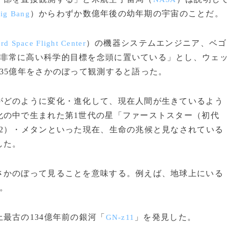
）からわずか数億年後の幼年期の宇宙のことだ。
ig Bang
）の機器システムエンジニア、ベゴ
rd Space Flight Center
非常に高い科学的目標を念頭に置いている」とし、ウェ
35億年をさかのぼって観測すると語った。
どのように変化・進化して、現在人間が生きているよう
化の中で生まれた第1世代の星「ファーストスター（初代
2）・メタンといった現在、生命の兆候と見なされている
した。
かのぼって見ることを意味する。例えば、地球上にいる
。
最古の134億年前の銀河「
」を発見した。
GN-z11