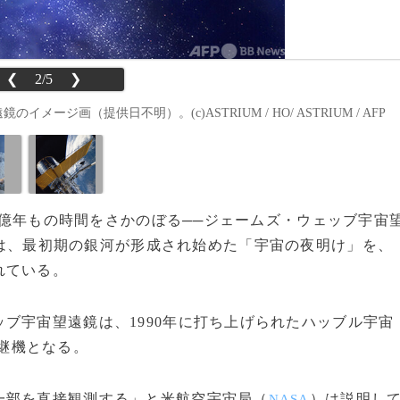
❮
2/5
❯
ジ画（提供日不明）。(c)ASTRIUM / HO/ ASTRIUM / AFP
何十億年もの時間をさかのぼる──ジェームズ・ウェッブ宇宙
は、最初期の銀河が形成され始めた「宇宙の夜明け」を、
れている。
ブ宇宙望遠鏡は、1990年に打ち上げられたハッブル宇宙
継機となる。
一部を直接観測する」と米航空宇宙局（
）は説明し
NASA