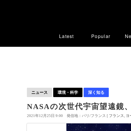
Latest
Popular
N
ニュース
環境・科学
深く知る
NASAの次世代宇宙望遠鏡
2021年12月25日 9:00
発信地：パリ/フランス [
フランス
ヨ