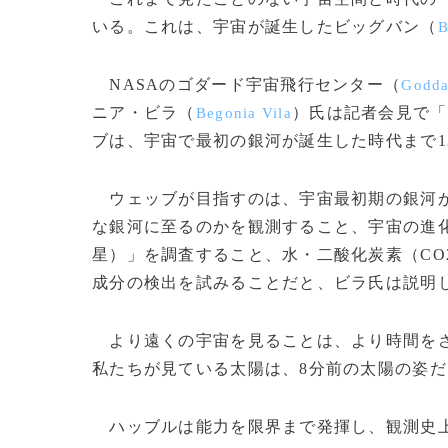
いる。これは、宇宙が誕生したビッグバン（
B
NASAのゴダード宇宙飛行センター（
Godda
ニア・ビラ（
）氏は記者会見で「
Begonia Vila
ブは、宇宙で最初の銀河が誕生した時代まで1
ウェッブが目指すのは、宇宙最初期の銀河が
な銀河に至るのかを観測すること、宇宙の進
星）」を調査すること、水・二酸化炭素（CO
成分の検出を試みることだと、ビラ氏は説明
より遠くの宇宙を見ることは、より時間をさ
私たちが見ている太陽は、8分前の太陽の姿だ
ハッブルは能力を限界まで発揮し、観測史上