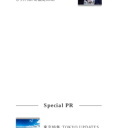
ッ
Special PR
東京特集:TOKYO UPDATES