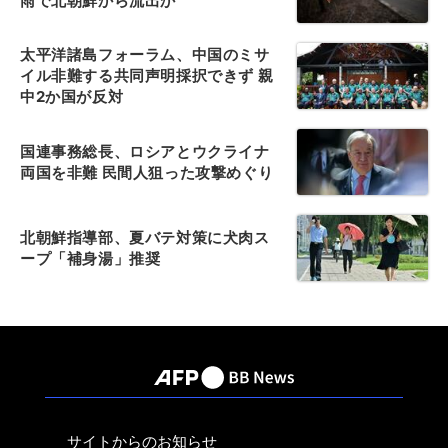
雨で北朝鮮から流出か
太平洋諸島フォーラム、中国のミサ
イル非難する共同声明採択できず 親
中2か国が反対
国連事務総長、ロシアとウクライナ
両国を非難 民間人狙った攻撃めぐり
北朝鮮指導部、夏バテ対策に犬肉ス
ープ「補身湯」推奨
サイトからのお知らせ