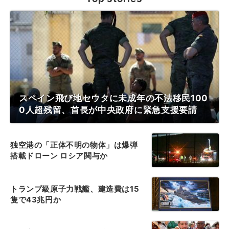
スペイン飛び地セウタに未成年の不法移民100
0人超残留、首長が中央政府に緊急支援要請
独空港の「正体不明の物体」は爆弾
搭載ドローン ロシア関与か
トランプ級原子力戦艦、建造費は15
隻で43兆円か