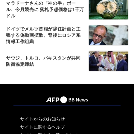
マラドーナさんの「神の手」ボー
ル、今月競売に 落札予想価格は1千万
ドル
ドイツでメルツ首相が辞任計画と主
張する偽動画拡散、背後にロシア系
情報工作組織
サウジ、トルコ、パキスタンが共同
防衛協定締結
サイトからのお知らせ
サイトに関するヘルプ