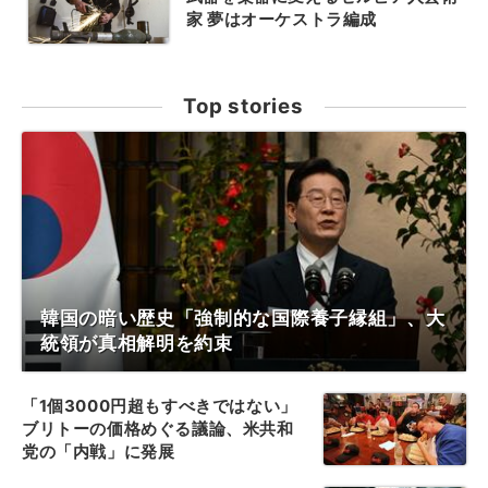
家 夢はオーケストラ編成
Top stories
韓国の暗い歴史「強制的な国際養子縁組」、大
統領が真相解明を約束
「1個3000円超もすべきではない」
ブリトーの価格めぐる議論、米共和
党の「内戦」に発展