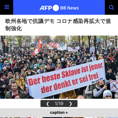
欧州各地で抗議デモ コロナ感染再拡大で規
制強化
❮
1/19
❯
caption +