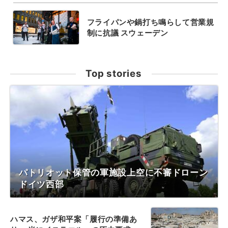
フライパンや鍋打ち鳴らして営業規
制に抗議 スウェーデン
Top stories
パトリオット保管の軍施設上空に不審ドローン
ドイツ西部
ハマス、ガザ和平案「履行の準備あ