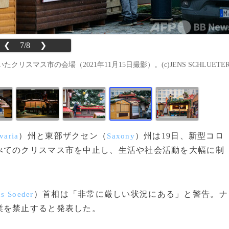
❮
7/8
❯
マス市の会場（2021年11月15日撮影）。(c)JENS SCHLUETE
）州と東部ザクセン（
）州は19日、新型コロ
varia
Saxony
べてのクリスマス市を中止し、生活や社会活動を大幅に制
）首相は「非常に厳しい状況にある」と警告。ナ
s Soeder
業を禁止すると発表した。