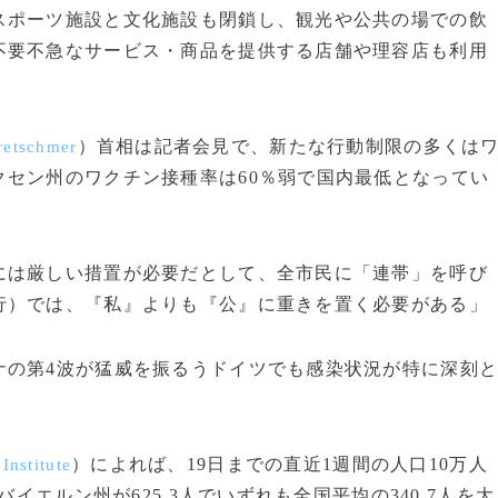
ポーツ施設と文化施設も閉鎖し、観光や公共の場での飲
不要不急なサービス・商品を提供する店舗や理容店も利用
）首相は記者会見で、新たな行動制限の多くは
retschmer
セン州のワクチン接種率は60％弱で国内最低となってい
は厳しい措置が必要だとして、全市民に「連帯」を呼び
行）では、『私』よりも『公』に重きを置く必要がある」
の第4波が猛威を振るうドイツでも感染状況が特に深刻
）によれば、19日までの直近1週間の人口10万人
Institute
バイエルン州が625.3人でいずれも全国平均の340.7人を大