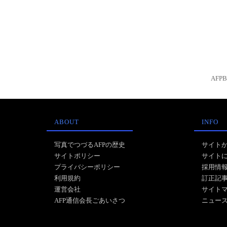
AFP
ABOUT
INFO
写真でつづるAFPの歴史
サイト
サイトポリシー
サイト
プライバシーポリシー
採用情
利用規約
訂正記
運営会社
サイト
AFP通信会長ごあいさつ
ニュー