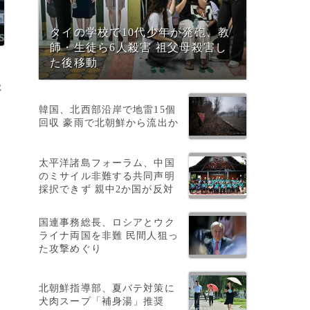
タイの学校で10代少年が発砲、教
師・生徒ら6人殺害 祖父母殺害し
た後移動
R
韓国、北西部沿岸で地雷15個
回収 豪雨で北朝鮮から流出か
太平洋諸島フォーラム、中国
のミサイル非難する共同声明
採択できず 親中2か国が反対
国連事務総長、ロシアとウク
ライナ両国を非難 民間人狙っ
た攻撃めぐり
北朝鮮指導部、夏バテ対策に
犬肉スープ「補身湯」推奨