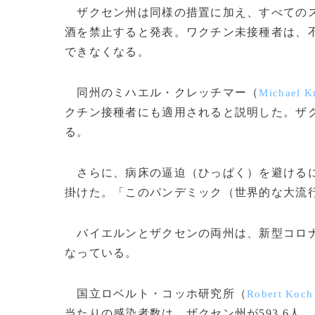
ザクセン州は同様の措置に加え、すべてのス
酒を禁止すると発表。ワクチン未接種者は、
できなくなる。
同州のミハエル・クレッチマー（
Michael K
クチン接種者にも適用されると説明した。ザク
る。
さらに、病床の逼迫（ひっぱく）を避けるに
掛けた。「このパンデミック（世界的な大流
バイエルンとザクセンの両州は、新型コロナ
なっている。
国立ロベルト・コッホ研究所（
Robert Koch 
当たりの感染者数は、ザクセン州が593.6人、