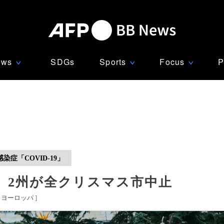
ews
SDGs
Sports
Focus
P
∨
∨
∨
症「COVID-19」
、2州が全クリスマス市中止
ヨーロッパ
]