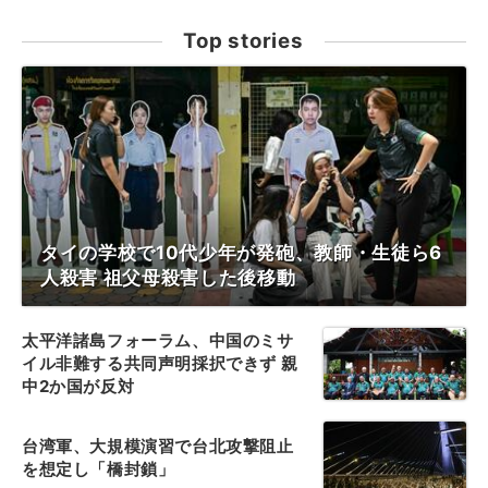
Top stories
タイの学校で10代少年が発砲、教師・生徒ら6
人殺害 祖父母殺害した後移動
太平洋諸島フォーラム、中国のミサ
イル非難する共同声明採択できず 親
中2か国が反対
台湾軍、大規模演習で台北攻撃阻止
を想定し「橋封鎖」