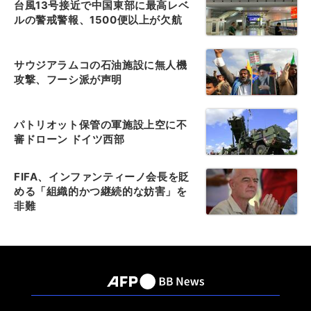
台風13号接近で中国東部に最高レベ
ルの警戒警報、1500便以上が欠航
サウジアラムコの石油施設に無人機
攻撃、フーシ派が声明
パトリオット保管の軍施設上空に不
審ドローン ドイツ西部
FIFA、インファンティーノ会長を貶
める「組織的かつ継続的な妨害」を
非難