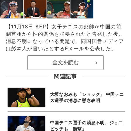
【11月18日 AFP】女子テニスの彭帥が中国の前
副首相から性的関係を強要されたと告発した後、
消息不明になっている問題で、同国国営メディア
は彭本人が書いたとするEメールを公表した。
全文を読む
>
関連記事
大坂なおみも「ショック」 中国テニ
ス選手の消息に懸念表明
中国テニス選手の消息不明、ジョコ
ビッチも「衝撃」