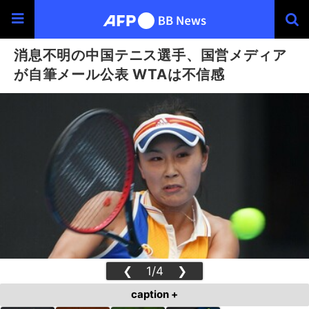
消息不明の中国テニス選手、国営メディア
が自筆メール公表 WTAは不信感
❮
1/4
❯
caption +