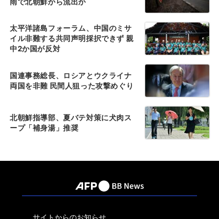
雨で北朝鮮から流出か
太平洋諸島フォーラム、中国のミサ
イル非難する共同声明採択できず 親
中2か国が反対
国連事務総長、ロシアとウクライナ
両国を非難 民間人狙った攻撃めぐり
北朝鮮指導部、夏バテ対策に犬肉ス
ープ「補身湯」推奨
サイトからのお知らせ