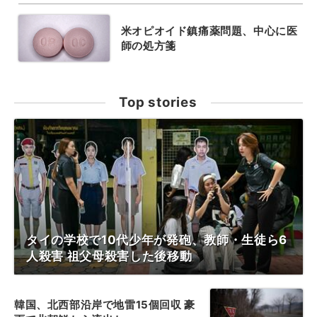
米オピオイド鎮痛薬問題、中心に医
師の処方箋
Top stories
タイの学校で10代少年が発砲、教師・生徒ら6
人殺害 祖父母殺害した後移動
韓国、北西部沿岸で地雷15個回収 豪