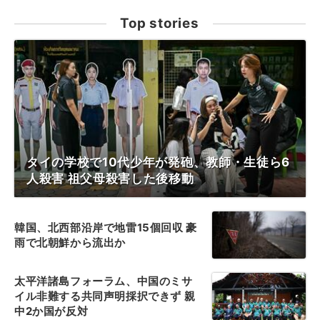
Top stories
タイの学校で10代少年が発砲、教師・生徒ら6
人殺害 祖父母殺害した後移動
韓国、北西部沿岸で地雷15個回収 豪
雨で北朝鮮から流出か
太平洋諸島フォーラム、中国のミサ
イル非難する共同声明採択できず 親
中2か国が反対