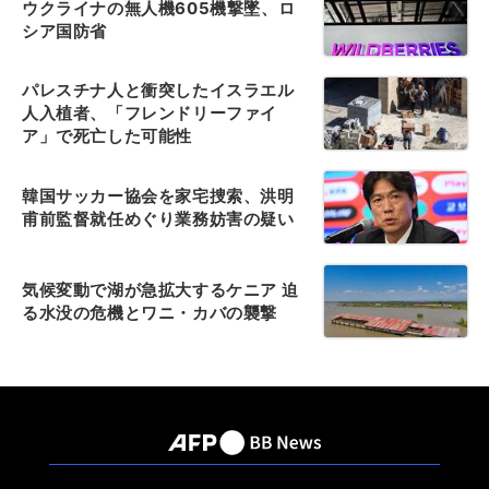
ウクライナの無人機605機撃墜、ロ
シア国防省
パレスチナ人と衝突したイスラエル
人入植者、「フレンドリーファイ
ア」で死亡した可能性
韓国サッカー協会を家宅捜索、洪明
甫前監督就任めぐり業務妨害の疑い
気候変動で湖が急拡大するケニア 迫
る水没の危機とワニ・カバの襲撃