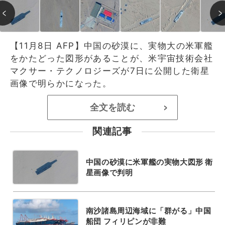
【11月8日 AFP】中国の砂漠に、実物大の米軍艦
をかたどった図形があることが、米宇宙技術会社
マクサー・テクノロジーズが7日に公開した衛星
画像で明らかになった。
全文を読む
>
関連記事
中国の砂漠に米軍艦の実物大図形 衛
星画像で判明
南沙諸島周辺海域に「群がる」中国
船団 フィリピンが非難