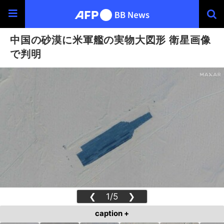
中国の砂漠に米軍艦の実物大図形 衛星画像
で判明
❮
1/5
❯
caption +