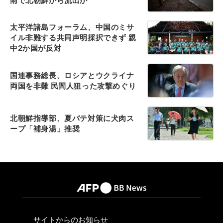
雨で北朝鮮から流出か
太平洋諸島フォーラム、中国のミサ
イル非難する共同声明採択できず 親
中2か国が反対
国連事務総長、ロシアとウクライナ
両国を非難 民間人狙った攻撃めぐり
北朝鮮指導部、夏バテ対策に犬肉ス
ープ「補身湯」推奨
サイトからのお知らせ