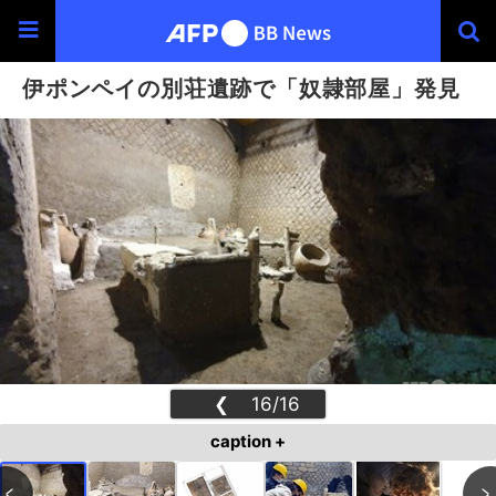
伊ポンペイの別荘遺跡で「奴隷部屋」発見
❮
16/16
❯
caption +