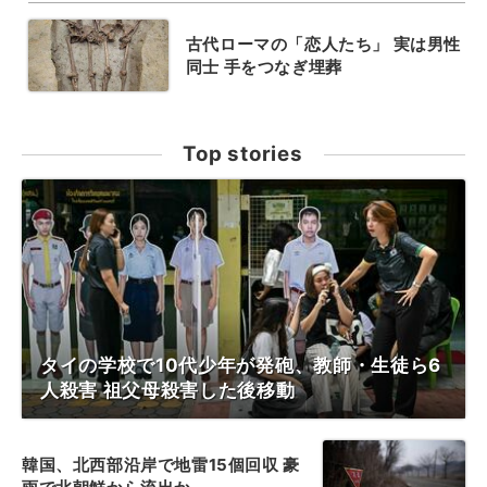
古代ローマの「恋人たち」 実は男性
同士 手をつなぎ埋葬
Top stories
タイの学校で10代少年が発砲、教師・生徒ら6
人殺害 祖父母殺害した後移動
韓国、北西部沿岸で地雷15個回収 豪