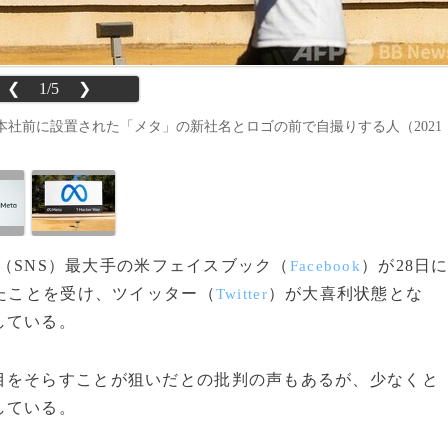
❮
1/5
❯
社前に設置された「メタ」の新社名とロゴの前で自撮りする人（2021
ト（SNS）最大手の米フェイスブック（
）が28日
Facebook
たことを受け、ツイッター（
）が大喜利状態とな
Twitter
している。
をそらすことが狙いだとの批判の声もあるが、少なくと
している。