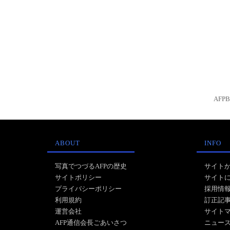
AFP
ABOUT
INFO
写真でつづるAFPの歴史
サイト
サイトポリシー
サイト
プライバシーポリシー
採用情
利用規約
訂正記
運営会社
サイト
AFP通信会長ごあいさつ
ニュー