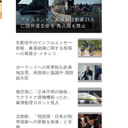
アイスランド、反捕鯨活動家21人
に国外退去命令 再入国も禁止
生配信中のインフルエンサー
射殺、麻薬組織に関する投稿
への報復か メキシコ
ポーランドへの米軍恒久的基
地設置、米国側と協議中 国防
に
副大臣
独空港に「正体不明の物体」
ウクライナ貨物機狙ったか、
爆弾処理ロボット投入
北朝鮮、「戦犯国・日本が戦
争国家への変貌を加速」と非
難