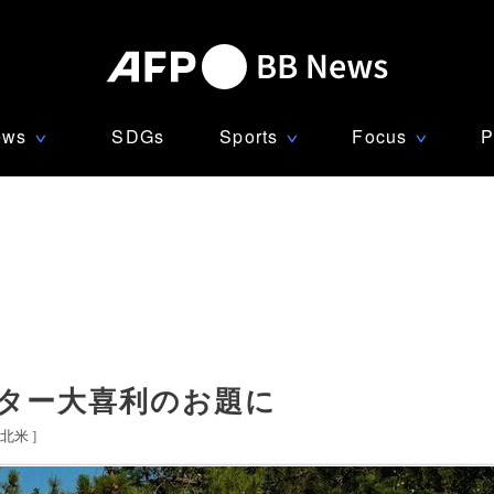
ews
SDGs
Sports
Focus
P
∨
∨
∨
ッター大喜利のお題に
北米
]