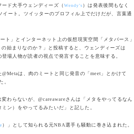
フード大手ウェンディーズ（
）は発表後間もなく
Wendy's
とツイート。ツイッターのプロフィル上でだけだが、言葉通
んが「ミート」とインターネット上の仮想現実空間「メタバース
rse）の始まりなのか？」と投稿すると、ウェンディーズは
の登場人物が読者の視点で発言することを意味する。
Metaは、肉のミートと同じ発音の「meet」とかけて
した。
わらないが、@careawareさんは「メタをやってるなん
タミン）をやってるみたいだ」と記した。
）」として知られる元NBA選手も騒動に巻き込まれた。
e