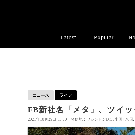
Latest
Popular
N
ニュース
ライフ
FB新社名「メタ」、ツイ
2021年10月29日 13:00
発信地：ワシントンD.C./米国 [
米国