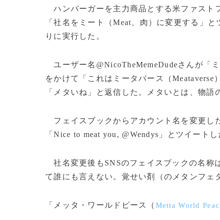
ハンバーガーを主力商品とする米ファスト
「社名をミート（Meat、肉）に変更する」
りに実行した。
ユーザー名@NicoTheMemeDudeさ
をかけて「これはミータバース（Meatave
「メタいね」と返信した。メタいとは、物語
フェイスブックからアカウント名を変更した@
「Nice to meat you, @Wendys」とツイート
社名変更後もSNSのフェイスブックの名称は変
て誰にも言えない。覚せい剤（のメタンフェ
「メッタ・ワールドピース（
Metta World Peac