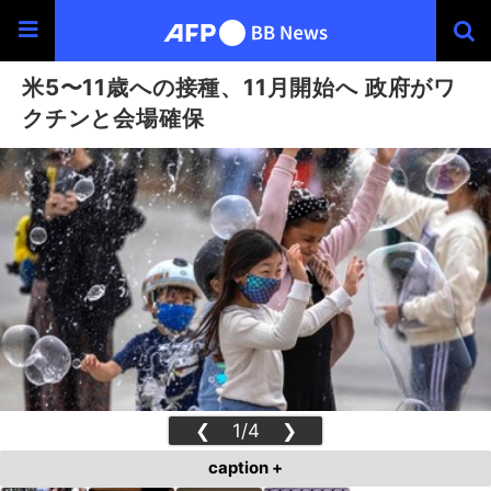
米5〜11歳への接種、11月開始へ 政府がワ
クチンと会場確保
❮
1/4
❯
caption +