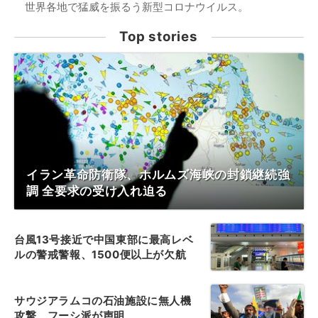
世界各地で猛威を振るう新型コロナウイルス。
Top stories
イラン革命防衛隊、ホルムズ海峡の封鎖継続強
調 全要求の受け入れ迫る
台風13号接近で中国東部に最高レベ
ルの警戒警報、1500便以上が欠航
サウジアラムコの石油施設に無人機
攻撃、フーシ派が声明