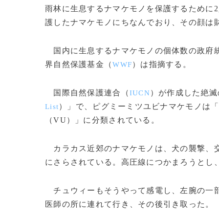
雨林に生息するナマケモノを保護するために2
護したナマケモノにちなんでおり、その顔は
国内に生息するナマケモノの個体数の政府統
界自然保護基金（
）は指摘する。
WWF
国際自然保護連合（
）が作成した絶滅
IUCN
）」で、ピグミーミツユビナマケモノは「
List
（VU）」に分類されている。
カラカス近郊のナマケモノは、犬の襲撃、交
にさらされている。高圧線につかまろうとし
チュウィーもそうやって感電し、左腕の一部
医師の所に連れて行き、その後引き取った。