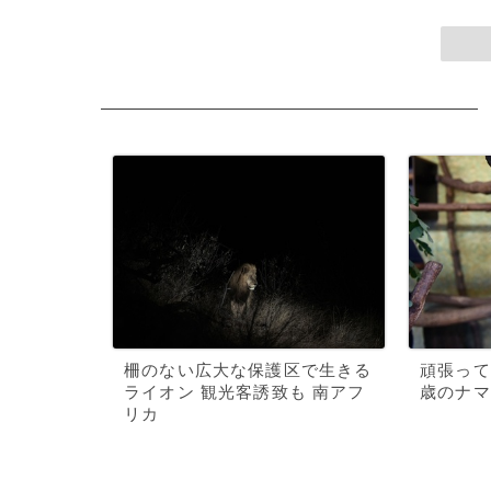
柵のない広大な保護区で生きる
頑張って
ライオン 観光客誘致も 南アフ
歳のナマ
リカ