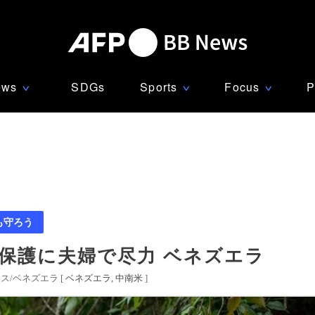
ews
SDGs
Sports
Focus
P
∨
∨
∨
も守ろう
保護に夫婦で尽力 ベネズエラ
/ベネズエラ [
ベネズエラ
中南米
]