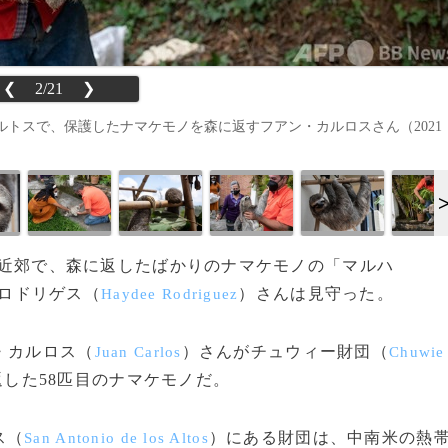
❮
2/21
❯
トスで、保護したナマケモノを森に返すフアン・カルロスさん（2021
カス近郊で、森に返したばかりのナマケモノの「マルハ
ロドリゲス（
）さんは見守った。
Haydee Rodriguez
・カルロス（
）さんがチュウィー財団（
Juan Carlos
Chuwie
した58匹目のナマケモノだ。
ス（
）にある財団は、中南米の熱
San Antonio de los Altos