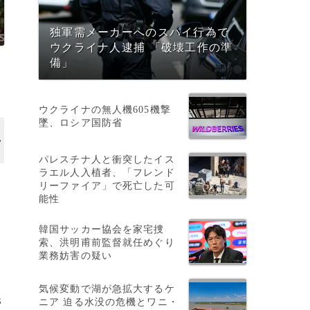
独軍需メーカーへのスパイ行為で
ウクライナ人逮捕 「破壊工作の準
備」
ウクライナの無人機605機撃
墜、ロシア国防省
パレスチナ人と衝突したイス
ラエル人入植者、「フレンド
リーファイア」で死亡した可
能性
韓国サッカー協会を家宅捜
索、洪明甫前監督就任めぐり
業務妨害の疑い
気候変動で湖が急拡大するケ
ニア 迫る水没の危機とワニ・
帯