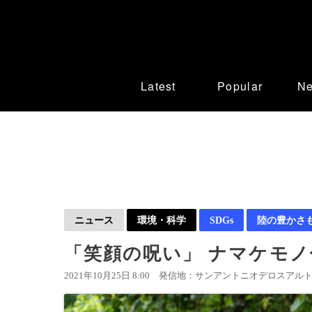
Latest
Popular
N
ニュース
環境・科学
SDGs
陸の豊かさ
「笑顔の呪い」 ナマケモノ
2021年10月25日 8:00
発信地：サンアントニオデロスアルトス