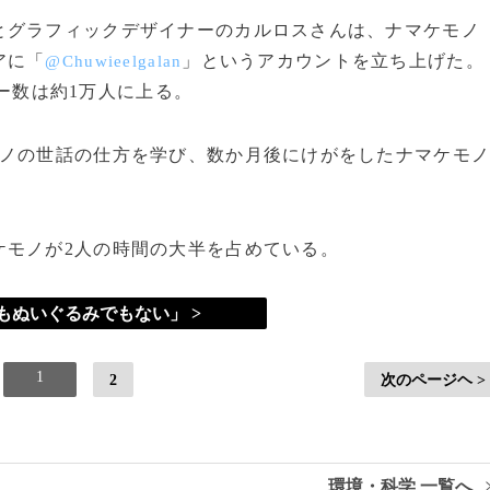
グラフィックデザイナーのカルロスさんは、ナマケモノ
アに「
」というアカウントを立ち上げた。
@Chuwieelgalan
ー数は約1万人に上る。
ノの世話の仕方を学び、数か月後にけがをしたナマケモ
モノが2人の時間の大半を占めている。
もぬいぐるみでもない」 >
1
2
次のページヘ >
環境・科学 一覧へ