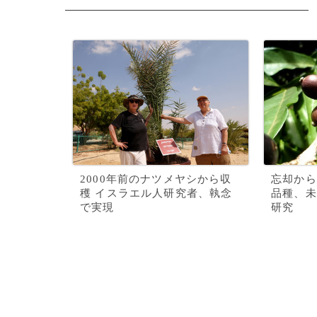
2000年前のナツメヤシから収
忘却から
穫 イスラエル人研究者、執念
品種、未
で実現
研究