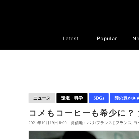
Latest
Popular
N
ニュース
環境・科学
SDGs
陸の豊かさ
コメもコーヒーも希少に？
2021年10月19日 8:00
発信地：パリ/フランス [
フランス
ヨ