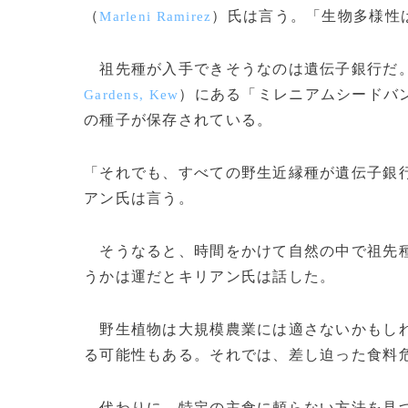
（
）氏は言う。「生物多様性
Marleni Ramirez
祖先種が入手できそうなのは遺伝子銀行だ。
）にある「ミレニアムシードバ
Gardens, Kew
の種子が保存されている。
「それでも、すべての野生近縁種が遺伝子銀
アン氏は言う。
そうなると、時間をかけて自然の中で祖先種
うかは運だとキリアン氏は話した。
野生植物は大規模農業には適さないかもしれ
る可能性もある。それでは、差し迫った食料
代わりに、特定の主食に頼らない方法を見つ