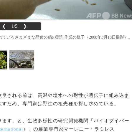
❮
1/5
❯
れているさまざまな品種の稲の選別作業の様子（2008年3月18日撮影）
良される前は、高温や塩水への耐性が遺伝子に組み込ま
戻すため、専門家は野生の祖先種を探し求めている。
ります」と、生物多様性の研究開発機関「バイオダイバー
）」の農業専門家マーレニー・ラミレス
ternational