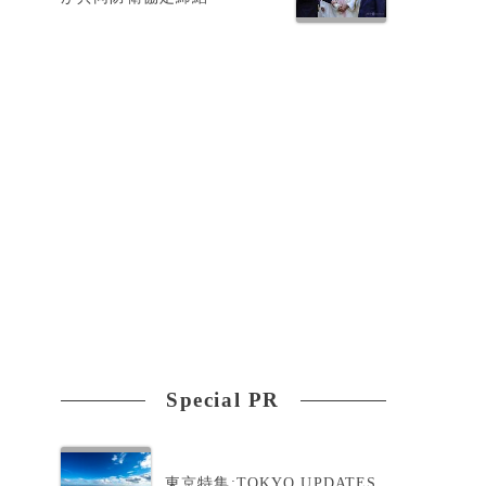
Special PR
東京特集:TOKYO UPDATES