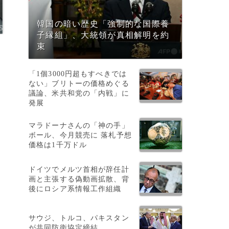
韓国の暗い歴史「強制的な国際養
子縁組」、大統領が真相解明を約
束
。
「1個3000円超もすべきでは
ない」ブリトーの価格めぐる
議論、米共和党の「内戦」に
発展
マラドーナさんの「神の手」
ボール、今月競売に 落札予想
価格は1千万ドル
ドイツでメルツ首相が辞任計
画と主張する偽動画拡散、背
後にロシア系情報工作組織
サウジ、トルコ、パキスタン
が共同防衛協定締結