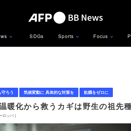
ews
SDGs
Sports
Focus
P
∨
∨
∨
も守ろう
気候変動に 具体的な対策を
飢餓をゼロに
 温暖化から救うカギは野生の祖先
ーロッパ
]