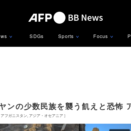
ews
SDGs
Sports
Focus
P
∨
∨
∨
ヤンの少数民族を襲う飢えと恐怖 
[
アフガニスタン
アジア・オセアニア
]