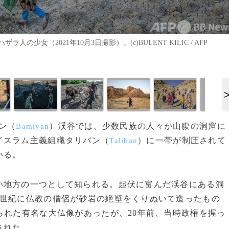
女（2021年10月3日撮影）。(c)BULENT KILIC / AFP
ヤン（
）渓谷では、少数民族の人々が山腹の洞窟に
Bamiyan
イスラム主義組織タリバン（
）に一帯が制圧されて
Taliban
いる。
地方の一つとして知られる。起伏に富んだ渓谷にある洞
5世紀に仏教の僧侶が砂岩の絶壁をくりぬいて造ったもの
られた有名な大仏像があったが、20年前、当時政権を握っ
された。