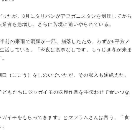
ったが、8月にタリバンがアフガニスタンを制圧してか
失業者も急増し、さらに苦境に追いやられている。
年半前の豪雨で洞窟が一部、崩落したため、わずか6平方メ
で生活している。「今夜は食事なしです。もうじき冬が来
す。
口（ここう）をしのいでいたが、その収入も途絶えた。
子どもたちにジャガイモの収穫作業を手伝わせて食いつな
ャガイモをもらってきます」とマフラムさんは言う。「食
し」