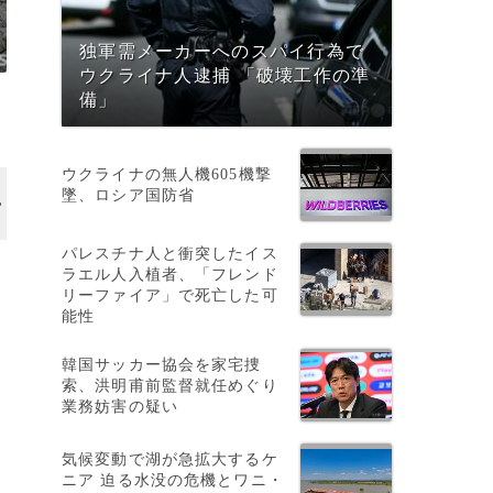
独軍需メーカーへのスパイ行為で
ウクライナ人逮捕 「破壊工作の準
備」
ウクライナの無人機605機撃
墜、ロシア国防省
パレスチナ人と衝突したイス
ラエル人入植者、「フレンド
リーファイア」で死亡した可
能性
韓国サッカー協会を家宅捜
索、洪明甫前監督就任めぐり
業務妨害の疑い
気候変動で湖が急拡大するケ
ニア 迫る水没の危機とワニ・