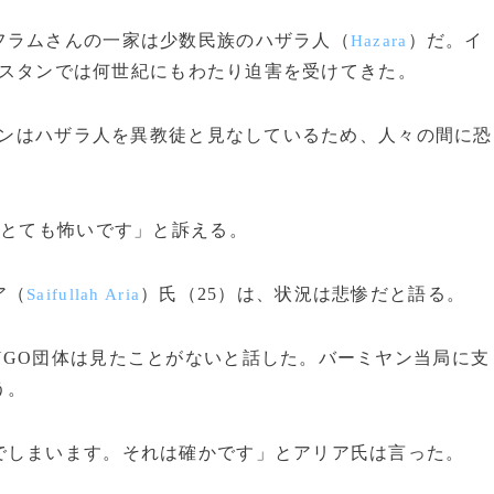
ラムさんの一家は少数民族のハザラ人（
）だ。イ
Hazara
スタンでは何世紀にもわたり迫害を受けてきた。
ンはハザラ人を異教徒と見なしているため、人々の間に恐
「とても怖いです」と訴える。
ア（
）氏（25）は、状況は悲惨だと語る。
Saifullah Aria
GO団体は見たことがないと話した。バーミヤン当局に支
う。
でしまいます。それは確かです」とアリア氏は言った。