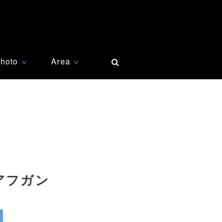
hoto
Area
∨
∨
アフガン