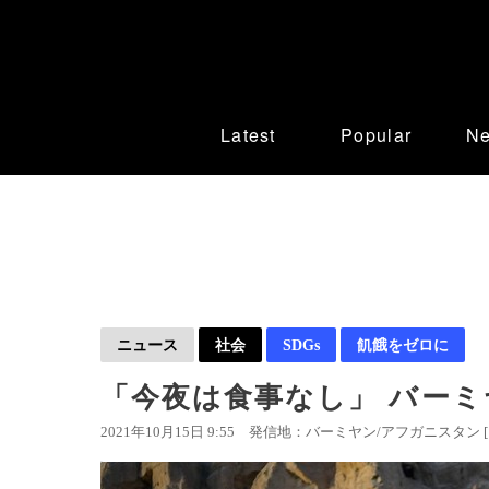
Latest
Popular
N
ニュース
社会
SDGs
飢餓をゼロに
「今夜は食事なし」 バーミ
2021年10月15日 9:55
発信地：バーミヤン/アフガニスタン 