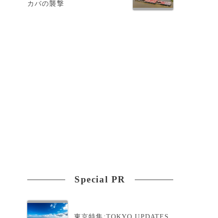
カバの襲撃
ら
ま
Special PR
東京特集:TOKYO UPDATES