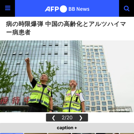
病の時限爆弾 中国の高齢化とアルツハイマ
ー病患者
❮
2/20
❯
caption +