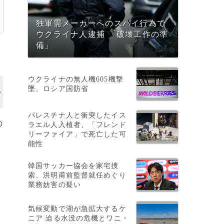
独軍需メーカーへのスパイ行為で
ウクライナ人逮捕 「破壊工作の準
備」
ウクライナの無人機605機撃
墜、ロシア国防省
パレスチナ人と衝突したイス
の
ラエル人入植者、「フレンド
リーファイア」で死亡した可
能性
韓国サッカー協会を家宅捜
索、洪明甫前監督就任めぐり
業務妨害の疑い
気候変動で湖が急拡大するケ
ニア 迫る水没の危機とワニ・