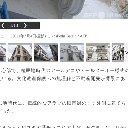
❮
1/13
❯
年3月4日撮影）。(c)Fethi Belaid / AFP
ニス中心部で、植民地時代のアールデコやアールヌーボー様式
ている。文化遺産保護への無理解と不動産開発が背景にあ
植民地時代に、伝統的なアラブの旧市街のすぐ外側に建てら
だった。
きた人々やユダヤ系チュニジア人だ。その多くは、1956