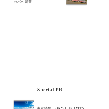
カバの襲撃
Special PR
場
東京特集:TOKYO UPDATES