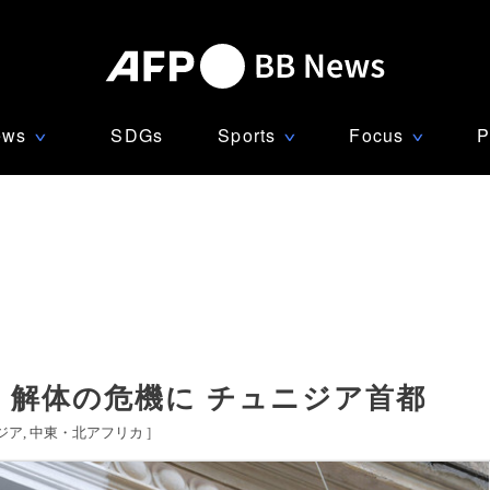
ews
SDGs
Sports
Focus
P
∨
∨
∨
、解体の危機に チュニジア首都
ジア
中東・北アフリカ
]