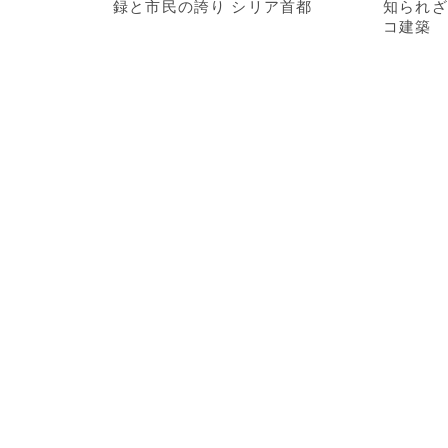
録と市民の誇り シリア首都
知られざ
コ建築