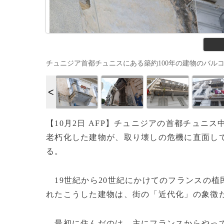
チュニジア首都チュニスにある築約100年の建物のバルコニー（2021
【10月2日 AFP】チュニジアの首都チュ
老朽化した建物が、取り壊しの危機に直面し
る。
19世紀から20世紀にかけてのフランスの
れたこうした建物は、街の「近代化」の象徴
最初に住んだのは、主にフランスからやって