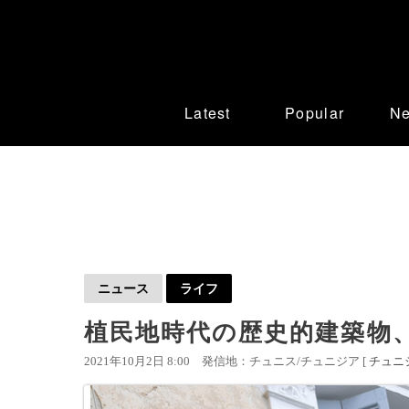
Latest
Popular
N
ニュース
ライフ
植民地時代の歴史的建築物
2021年10月2日 8:00
発信地：チュニス/チュニジア [
チュニ