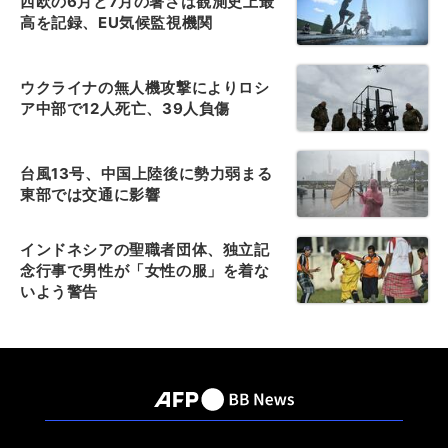
西欧の6月と7月の暑さは観測史上最
高を記録、EU気候監視機関
ウクライナの無人機攻撃によりロシ
ア中部で12人死亡、39人負傷
台風13号、中国上陸後に勢力弱まる
東部では交通に影響
インドネシアの聖職者団体、独立記
念行事で男性が「女性の服」を着な
いよう警告