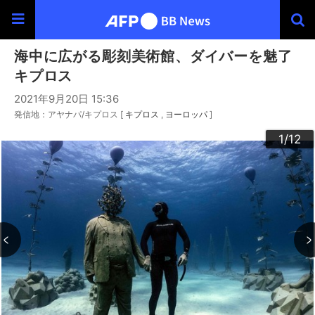
海中に広がる彫刻美術館、ダイバーを魅了
キプロス
2021年9月20日 15:36
発信地：アヤナパ/キプロス [
キプロス
ヨーロッパ
]
10
12
11
3
4
6
9
2
5
7
8
1
/12
/12
/12
/12
/12
/12
/12
/12
/12
/12
/12
/12