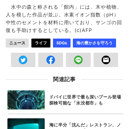
水中の森と称される「館内」には、木や植物、
人を模した作品が並ぶ。水素イオン指数（pH）
中性のセメントを材料に用いており、サンゴの回
復も手助けするとしている。(c)AFP
ニュース
ライフ
SDGs
海の豊かさを守ろう
関連記事
ドバイに世界で最も深いプール登場
探検可能な「水没都市」も
海に半分「沈んだ」レストラン、ノ