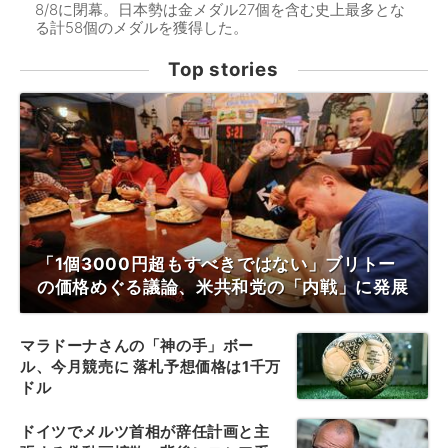
8/8に閉幕。日本勢は金メダル27個を含む史上最多とな
る計58個のメダルを獲得した。
Top stories
「1個3000円超もすべきではない」ブリトー
の価格めぐる議論、米共和党の「内戦」に発展
マラドーナさんの「神の手」ボー
ル、今月競売に 落札予想価格は1千万
ドル
ドイツでメルツ首相が辞任計画と主