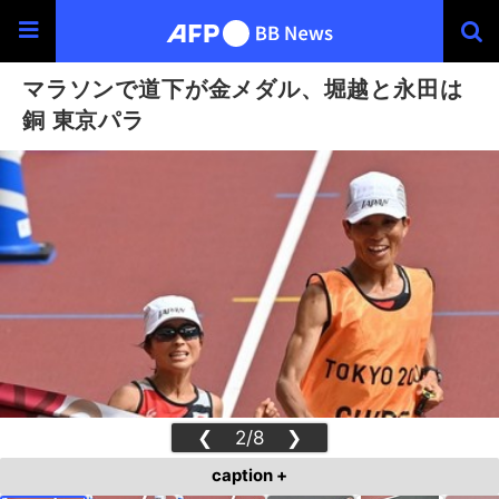
マラソンで道下が金メダル、堀越と永田は
銅 東京パラ
❮
2/8
❯
caption +