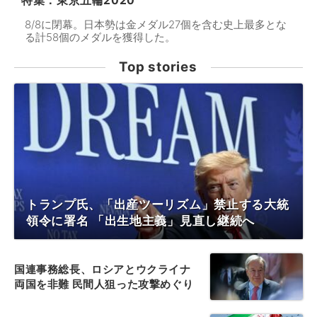
特集：東京五輪2020
8/8に閉幕。日本勢は金メダル27個を含む史上最多とな
る計58個のメダルを獲得した。
Top stories
トランプ氏、「出産ツーリズム」禁止する大統
領令に署名 「出生地主義」見直し継続へ
国連事務総長、ロシアとウクライナ
両国を非難 民間人狙った攻撃めぐり