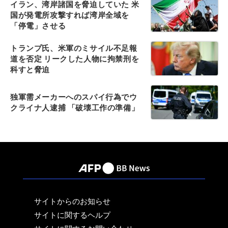
イラン、湾岸諸国を脅迫していた 米
国が発電所攻撃すれば湾岸全域を
「停電」させる
トランプ氏、米軍のミサイル不足報
道を否定 リークした人物に拘禁刑を
科すと脅迫
独軍需メーカーへのスパイ行為でウ
クライナ人逮捕 「破壊工作の準備」
サイトからのお知らせ
サイトに関するヘルプ