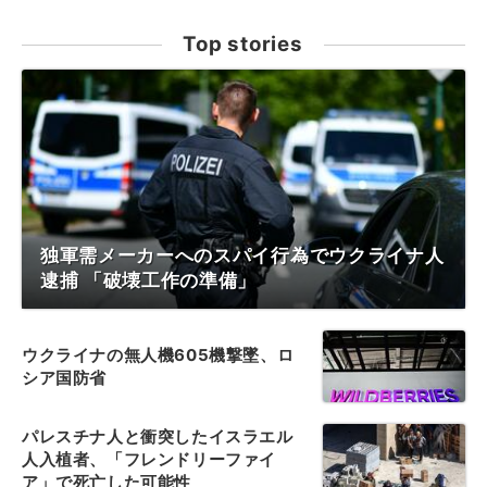
Top stories
独軍需メーカーへのスパイ行為でウクライナ人
逮捕 「破壊工作の準備」
ウクライナの無人機605機撃墜、ロ
シア国防省
パレスチナ人と衝突したイスラエル
人入植者、「フレンドリーファイ
ア」で死亡した可能性