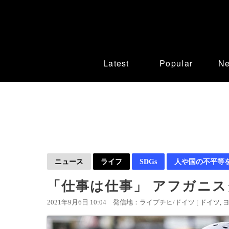
Latest
Popular
N
ニュース
ライフ
SDGs
人や国の不平等
「仕事は仕事」 アフガニ
2021年9月6日 10:04
発信地：ライプチヒ/ドイツ [
ドイツ