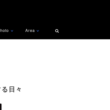
hoto
Area
∨
∨
する日々