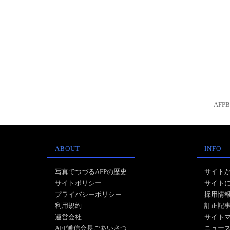
AFP
ABOUT
INFO
写真でつづるAFPの歴史
サイト
サイトポリシー
サイト
プライバシーポリシー
採用情
利用規約
訂正記
運営会社
サイト
AFP通信会長ごあいさつ
ニュー