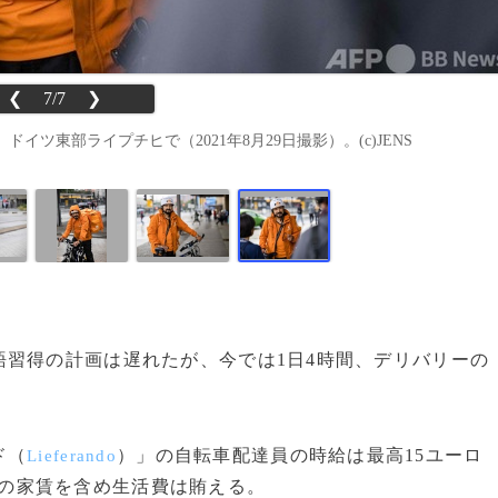
❮
7/7
❯
ツ東部ライプチヒで（2021年8月29日撮影）。(c)JENS
習得の計画は遅れたが、今では1日4時間、デリバリーの
ド（
）」の自転車配達員の時給は最高15ユーロ
Lieferando
0円）の家賃を含め生活費は賄える。