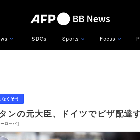
ews
SDGs
Sports
Focus
P
∨
∨
∨
をなくそう
スタンの元大臣、ドイツでピザ配達
ヨーロッパ
]