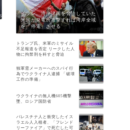
イラン、湾岸諸国を脅迫していた
米国が発電所攻撃すれば湾岸全域
を「停電」させる
トランプ氏、米軍のミサイル
不足報道を否定 リークした人
物に拘禁刑を科すと脅迫
独軍需メーカーへのスパイ行
為でウクライナ人逮捕 「破壊
工作の準備」
ウクライナの無人機605機撃
墜、ロシア国防省
パレスチナ人と衝突したイス
ラエル人入植者、「フレンド
リーファイア」で死亡した可