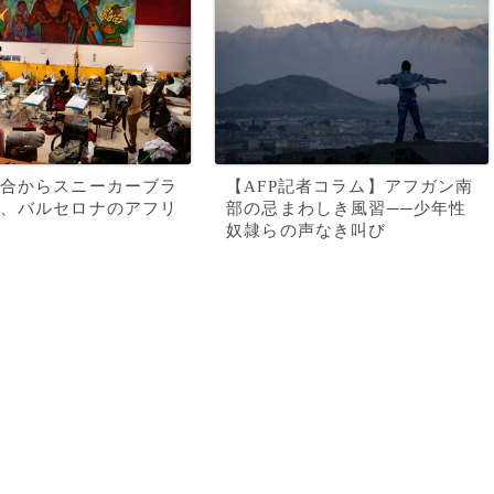
合からスニーカーブラ
【AFP記者コラム】アフガン南
、バルセロナのアフリ
部の忌まわしき風習──少年性
奴隷らの声なき叫び